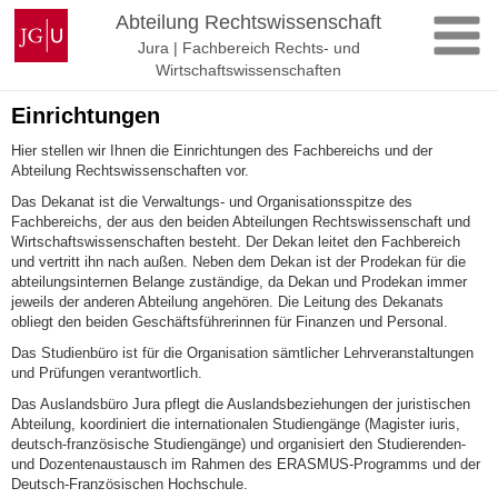
Zum
Johannes
Abteilung Rechtswissenschaft
Inhalt
Gutenberg-
Jura | Fachbereich Rechts- und
springen
Universität
Wirtschaftswissenschaften
Mainz
Einrichtungen
Hier stellen wir Ihnen die Einrichtungen des Fachbereichs und der
Abteilung Rechtswissenschaften vor.
Das Dekanat ist die Verwaltungs- und Organisationsspitze des
Fachbereichs, der aus den beiden Abteilungen Rechtswissenschaft und
Wirtschaftswissenschaften besteht. Der Dekan leitet den Fachbereich
und vertritt ihn nach außen. Neben dem Dekan ist der Prodekan für die
abteilungsinternen Belange zuständige, da Dekan und Prodekan immer
jeweils der anderen Abteilung angehören. Die Leitung des Dekanats
obliegt den beiden Geschäftsführerinnen für Finanzen und Personal.
Das Studienbüro ist für die Organisation sämtlicher Lehrveranstaltungen
und Prüfungen verantwortlich.
Das Auslandsbüro Jura pflegt die Auslandsbeziehungen der juristischen
Abteilung, koordiniert die internationalen Studiengänge (Magister iuris,
deutsch-französische Studiengänge) und organisiert den Studierenden-
und Dozentenaustausch im Rahmen des ERASMUS-Programms und der
Deutsch-Französischen Hochschule.