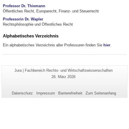
Professor Dr. Thiemann
Öffentliches Recht, Europarecht, Finanz- und Steuerrecht
Professorin Dr. Wapler
Rechtsphilosophie und Öffentliches Recht
Alphabetisches Verzeichnis
Ein alphabetisches Verzeichnis aller Professuren finden Sie
hier
.
Zusätzliche
Seiten-
Jura | Fachbereich Rechts- und Wirtschaftswissenschaften
Name:
Informationen
Letzte
26. März 2026
Aktualisierung:
zu
dieser
Datenschutz
Impressum
Barrierefreiheit
Zum Seitenanfang
Seite